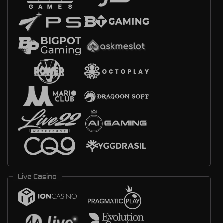
Live Casino