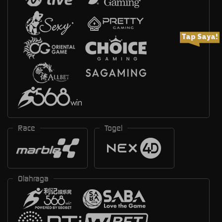
Tap Saya!
Race
Togel
Olahraga