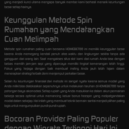
yang menjadi kunci utama mengapa banyak member kami berhasil menarik keuntungan
besar setiap harinya.
Keunggulan Metode Spin
Rumahan yang Mendatangkan
Cuan Melimpah
Metode spin rumahan paling cuan bersama HOMEBET88 ini memiliki keunggulan besar
karena Anda memegang kendali penuh atas waktu dan lingkungan sekitar tanpa ada
gangguan dari orang lain. Saat mengakses situs slot kami dari rumah Anda bisa dengan
bebas memilih jam-jam sepi yang dipercaya memiliki tingkat kemenangan lebih tinggi.
Fokus yang terjaga dengan baik membuat insting Anda jauh lebih tajam dalam
menerapkan strategi terbaik demi menjemput perkalian besar.
Selain itu keuntungan finansial dari metode ini sangat nyata karena semua modal yang
Anda miliki bisa dialokasikan sepenuhnya untuk melakukan taruhan di HOMEBET88 tanpa
potongan biaya akomodasi. Setiap rupiah yang Anda masukkan ke dalam akun permainan
bekerja secara optimal untuk memancing keluar bonus freespin yang melipatgandakan
modal dalam sekejap. Hal inilah yang membuat teknik bermain santai menjadi pilihan paling
logis untuk mengumpulkan pundi-pundi rupiah.
Bocoran Provider Paling Populer
dengan Winrate Tertinggi Hari Ini