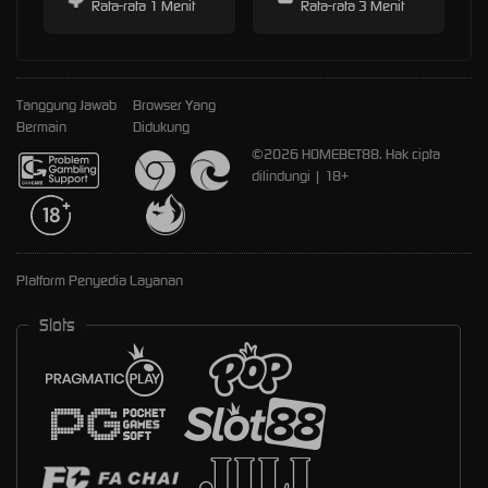
Rata-rata 1 Menit
Rata-rata 3 Menit
Tanggung Jawab
Browser Yang
Bermain
Didukung
©2026 HOMEBET88. Hak cipta
dilindungi | 18+
Platform Penyedia Layanan
Slots