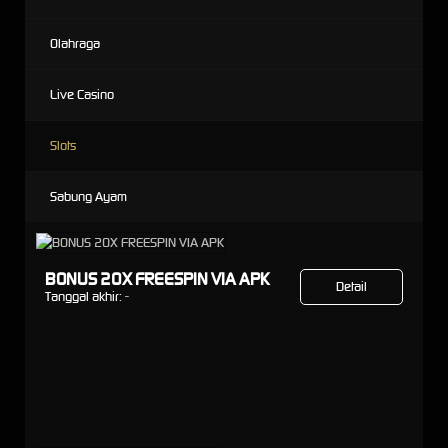
Olahraga
Live Casino
Slots
Sabung Ayam
BONUS 20X FREESPIN VIA APK
Detail
Tanggal akhir:
-