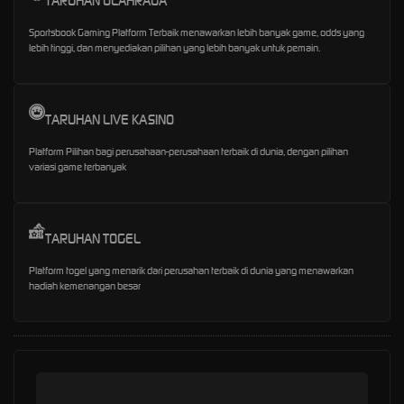
TARUHAN OLAHRAGA
Sportsbook Gaming Platform Terbaik menawarkan lebih banyak game, odds yang
lebih tinggi, dan menyediakan pilihan yang lebih banyak untuk pemain.
TARUHAN LIVE KASINO
Platform Pilihan bagi perusahaan-perusahaan terbaik di dunia, dengan pilihan
variasi game terbanyak
TARUHAN TOGEL
Platform togel yang menarik dari perusahan terbaik di dunia yang menawarkan
hadiah kemenangan besar