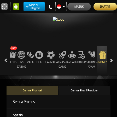
Main di
MASUK
DAFTAR
Telegram
HOT
SLOTS
LIVE
RACE
TOGEL
OLAHRAGA
CRASH
ARCADE
POKER
SABUNG
PROMOSI
GAMES
CASINO
GAME
AYAM
Semua Promosi
Semua Event Provider
Semua Promosi
Spesial