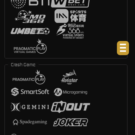
Crash Game