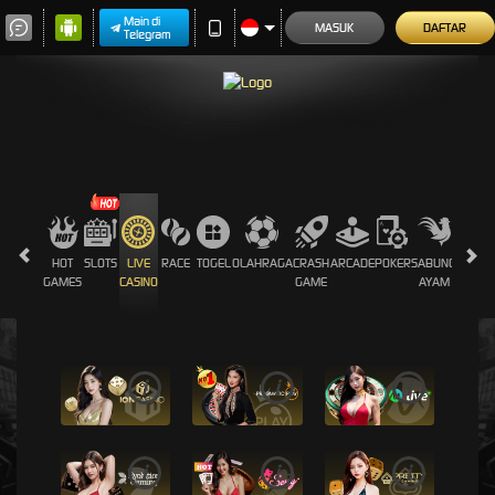
Main di
MASUK
DAFTAR
Telegram
HOT
SLOTS
LIVE
RACE
TOGEL
OLAHRAGA
CRASH
ARCADE
POKER
SABUNG
PROMO
GAMES
CASINO
GAME
AYAM
i
i
i
i
i
i