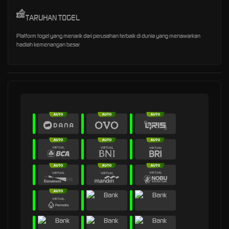
TARUHAN TOGEL
Platform togel yang menarik dari perusahan terbaik di dunia yang menawarkan
hadiah kemenangan besar