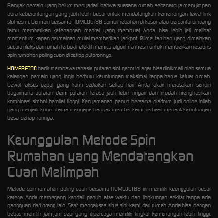
Banyak pemain yang belum menyadari bahwa suasana rumah sebenarnya menyimpan
aura keberuntungan yang jauh lebih besar untuk mendatangkan kemenangan lewat link
slot resmi. Bermain bersama HOMEBET88 sambil rebahan di kasur atau bersantai di ruang
tamu memberikan ketenangan mental yang membuat Anda bisa lebih jeli melihat
momentum kapan permainan mulai memberikan jackpot. Ritme taruhan yang dimainkan
secara rileks dari rumah terbukti efektif memicu algoritma mesin untuk memberikan respons
spin rumahan paling cuan di setiap putarannya.
HOMEBET88
hadir membawa rahasia putaran slot gacor ini agar bisa dinikmati oleh semua
kalangan pemain yang ingin berburu keuntungan maksimal tanpa harus keluar rumah.
Lewat akses cepat yang kami sediakan setiap hari Anda akan merasakan sendiri
bagaimana putaran demi putaran terasa jauh lebih ringan dan mudah menghasilkan
kombinasi simbol bernilai tinggi. Kenyamanan penuh bersama platform judi online inilah
yang menjadi kunci utama mengapa banyak member kami berhasil menarik keuntungan
besar setiap harinya.
Keunggulan Metode Spin
Rumahan yang Mendatangkan
Cuan Melimpah
Metode spin rumahan paling cuan bersama HOMEBET88 ini memiliki keunggulan besar
karena Anda memegang kendali penuh atas waktu dan lingkungan sekitar tanpa ada
gangguan dari orang lain. Saat mengakses situs slot kami dari rumah Anda bisa dengan
bebas memilih jam-jam sepi yang dipercaya memiliki tingkat kemenangan lebih tinggi.