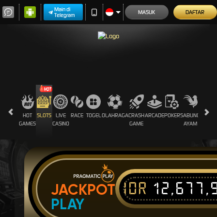
Main di
MASUK
DAFTAR
Telegram
HOT
SLOTS
LIVE
RACE
TOGEL
OLAHRAGA
CRASH
ARCADE
POKER
SABUNG
PROMO
GAMES
CASINO
GAME
AYAM
IDR
12,677,
JACKPOT
PLAY