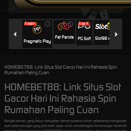
i
i
i
i
i
Facha
Fat Panda
Slot88 x PP
PG Soft
Pragmatic Play
HOMEBET88: Link Situs Slot Gacor Hari Ini Rahasia Spin
Rumahan Paling Cuan
HOMEBET88: Link Situs Slot
Gacor Hari Ini Rahasia Spin
Rumahan Paling Cuan
Banyak pemain yang belum menyadari bahwa suasana rumah sebenarnya menyimpan
aura keberuntungan yang jauh lebih besar untuk mendatangkan kemenangan lewat link
slot resmi. Bermain bersama HOMEBET88 sambil rebahan di kasur atau bersantai di ruang