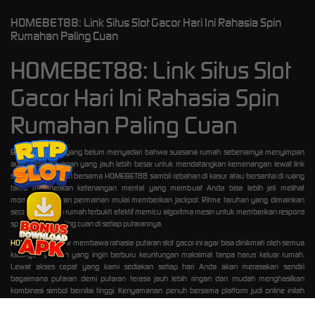
HOMEBET88: Link Situs Slot Gacor Hari Ini Rahasia Spin
Rumahan Paling Cuan
HOMEBET88: Link Situs Slot
Gacor Hari Ini Rahasia Spin
Rumahan Paling Cuan
Banyak pemain yang belum menyadari bahwa suasana rumah sebenarnya menyimpan
aura keberuntungan yang jauh lebih besar untuk mendatangkan kemenangan lewat link
slot resmi. Bermain bersama HOMEBET88 sambil rebahan di kasur atau bersantai di ruang
tamu memberikan ketenangan mental yang membuat Anda bisa lebih jeli melihat
momentum kapan permainan mulai memberikan jackpot. Ritme taruhan yang dimainkan
secara rileks dari rumah terbukti efektif memicu algoritma mesin untuk memberikan respons
spin rumahan paling cuan di setiap putarannya.
HOMEBET88
hadir membawa rahasia putaran slot gacor ini agar bisa dinikmati oleh semua
kalangan pemain yang ingin berburu keuntungan maksimal tanpa harus keluar rumah.
Lewat akses cepat yang kami sediakan setiap hari Anda akan merasakan sendiri
bagaimana putaran demi putaran terasa jauh lebih ringan dan mudah menghasilkan
kombinasi simbol bernilai tinggi. Kenyamanan penuh bersama platform judi online inilah
yang menjadi kunci utama mengapa banyak member kami berhasil menarik keuntungan
besar setiap harinya.