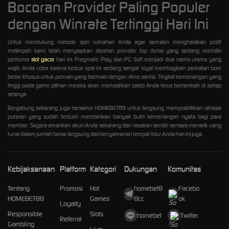
Bocoran Provider Paling Populer
dengan Winrate Tertinggi Hari Ini
Untuk mendukung metode spin rumahan Anda agar semakin menghasilkan profit
melimpah kami telah menyiapkan deretan provider top dunia yang sedang memiliki
performa
slot gacor
hari ini. Pragmatic Play dan PG Soft menjadi dua nama utama yang
wajib Anda coba karena kedua opsi ini sedang sangat royal membagikan perkalian bom
besar khusus untuk pemain yang bermain dengan ritme santai. Tingkat kemenangan yang
tinggi pada game pilihan mereka akan memastikan saldo Anda terus bertambah di setiap
sesinya.
Bergabung sekarang juga bersama HOMEBET88 untuk langsung mempraktikkan rahasia
putaran yang sudah terbukti memberikan banyak bukti kemenangan nyata bagi para
member. Segera amankan akun Anda sekarang dan rasakan sendiri sensasi menarik uang
tunai dalam jumlah besar langsung dari kenyamanan tempat tidur Anda hari ini juga.
Kebijaksanaan
Platform
Kategori
Dukungan
Komunitas
Tentang
Promosi
Hot
homebet8
Facebo
HOMEBET88
Games
8cc
ok
Loyalty
Responsible
Slots
homebet
Twitter
Referral
Gambling