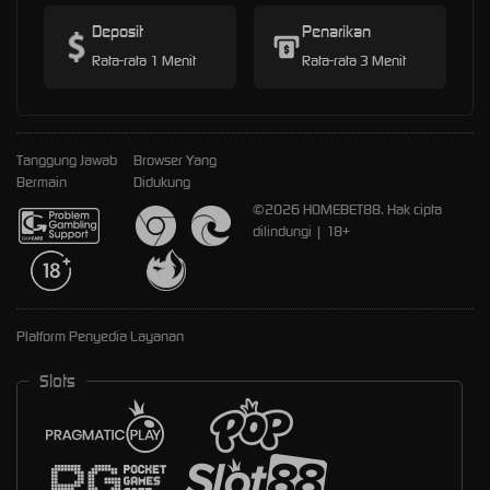
Deposit
Penarikan
Rata-rata 1 Menit
Rata-rata 3 Menit
Tanggung Jawab
Browser Yang
Bermain
Didukung
©2026 HOMEBET88. Hak cipta
dilindungi | 18+
Platform Penyedia Layanan
Slots