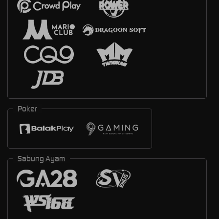
Poker
Sabung Ayam