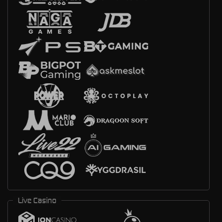
Live Casino