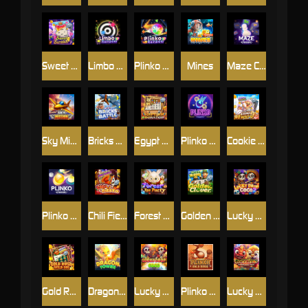
Sweet Scratch
Limbo Rainbow
Plinko Rainbow
Mines
Maze Classic
Sky Mission
Bricks Battle
Egypt Gem Scratch
Plinko Neon
Cookie Fiesta
Plinko Classic
Chili Fiesta
Forest Tea Party
Golden Clover
Lucky Drop: Coco 2
Gold Rush: Wild Dig
Dragon Tower
Lucky Drop-Coco
Plinko Gold Rush
Lucky Drop-GongXiFaChai