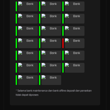
* Selama bank maintenance dan bank offline deposit dan penarikan
tidak dapat diproses