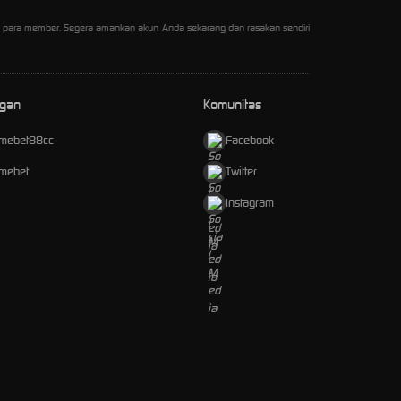
 para member. Segera amankan akun Anda sekarang dan rasakan sendiri
gan
Komunitas
mebet88cc
Facebook
mebet
Twitter
Instagram