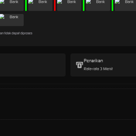
an tidak dapat diproses
Penarikan
Rata-rata 3 Menit