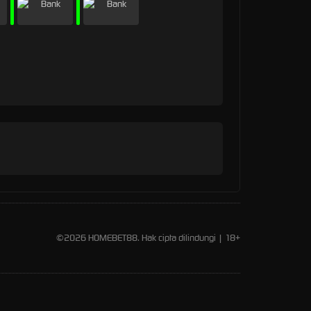
©2026 HOMEBET88. Hak cipta dilindungi | 18+