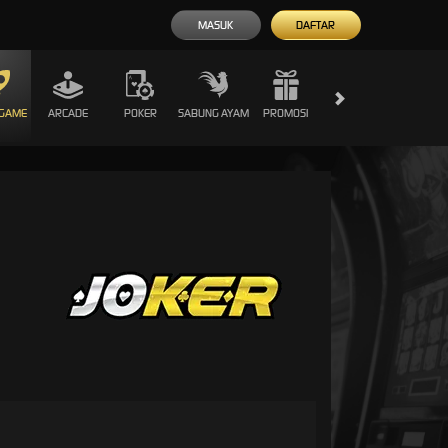
MASUK
DAFTAR
 GAME
ARCADE
POKER
SABUNG AYAM
PROMOSI