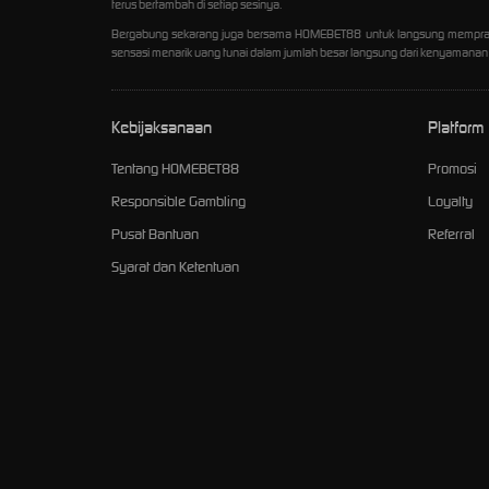
terus bertambah di setiap sesinya.
Bergabung sekarang juga bersama HOMEBET88 untuk langsung memprakti
sensasi menarik uang tunai dalam jumlah besar langsung dari kenyamanan te
Kebijaksanaan
Platform
Tentang HOMEBET88
Promosi
Responsible Gambling
Loyalty
Pusat Bantuan
Referral
Syarat dan Ketentuan