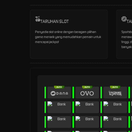
TARUHAN SLOT
TA
Penyedia slot online dengan beragam pilihan
Sportsb
game menarik yang memudahkan pemain untuk
menawar
mencapai jackpot
tinggi,
banyak 