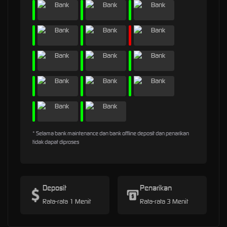
* Selama bank maintenance dan bank offline deposit dan penarikan
tidak dapat diproses
Deposit
Penarikan
Rata-rata 1 Menit
Rata-rata 3 Menit