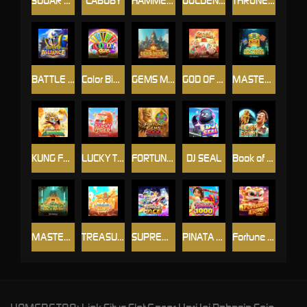
SUGAR HIGH5
LABUBY
HAMMER OF VULCAN
GOLDEN LEGEND
THRONE OF POSEIDON
BATTLE OF ALLIANCE
Color Bingo
GEMS MINER
GOD OF FORTUNE 2
MASTER OF GOLD MINER 2
KUNG FU LEOPARD
LUCKY TIGER
FORTUNE GEMS 2000
DJ SEAL
Book of Egypt
MASTER OF GOLD MINER
TREASURES OF EGYPT
SUPREME ACE
PINATA 1000
Fortune Lion