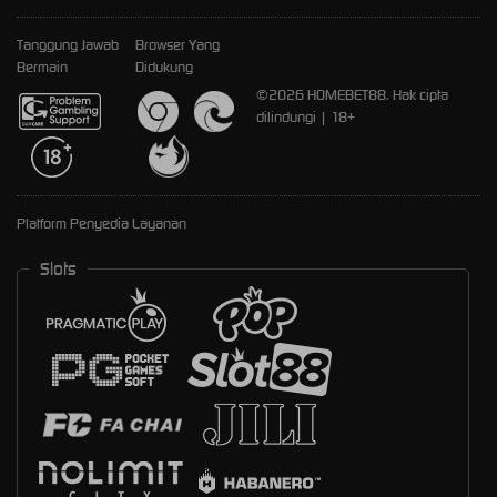
Tanggung Jawab
Browser Yang
Bermain
Didukung
©2026 HOMEBET88. Hak cipta
dilindungi | 18+
Platform Penyedia Layanan
Slots