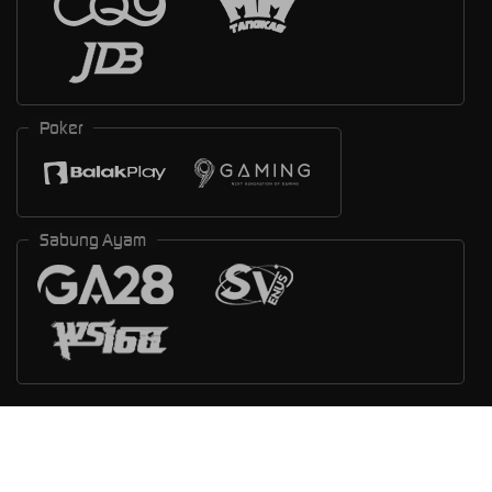
Poker
Sabung Ayam