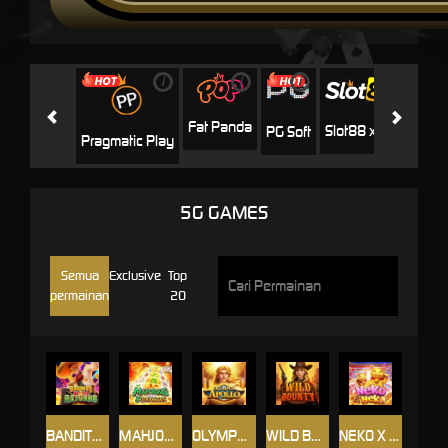
i
i
i
i
i
Facha
Fat Panda
Slot88 x PP
PG Soft
Pragmatic Play
5G GAMES
Semua
Exclusive
Top
permainan
20
BANDITO RETURNS
MAHJONG 5 DRAGONS
OLYMPUS APOLLO
WILD BOUNTY
NEKO X NEKO