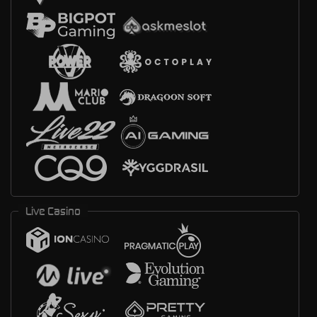
Live Casino