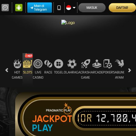
Main di
MASUK
DAFTAR
Telegram
HOT
SLOTS
LIVE
RACE
TOGEL
OLAHRAGA
CRASH
ARCADE
POKER
SABUNG
PROMO
GAMES
CASINO
GAME
AYAM
IDR
12,700,
JACKPOT
PLAY