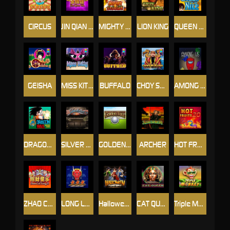
CIRCUS
JIN QIAN WA
MIGHTY SPARTAN
LION KING
QUEEN OF THE NILE
GEISHA
MISS KITTY
BUFFALO
CHOY SUN DOA
AMONG US
DRAGON BALL
SILVER BULLET
GOLDEN TOUR
ARCHER
HOT FRUITS 20
ZHAO CAI TONG ZHI
LONG LONG LONG
Halloween Fortune
CAT QUEEN
Triple Monkey