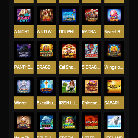
A NIGHT OUT
WILD WEST
DOLPHIN TREASURE
RAGNAROK FIRE STORM
Sweet Buffet
PANTHER MOON
DRAGON GATE
Cai Shen Do
5 DRAGONS
Wings of God
Winter Magic
Excalibur Legend
IRISH LUCK
Chinese Fair
SAFARI HEAT