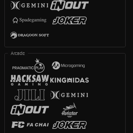
Arcade