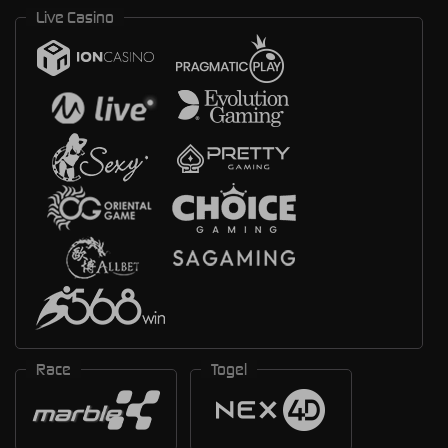
Live Casino
Race
Togel