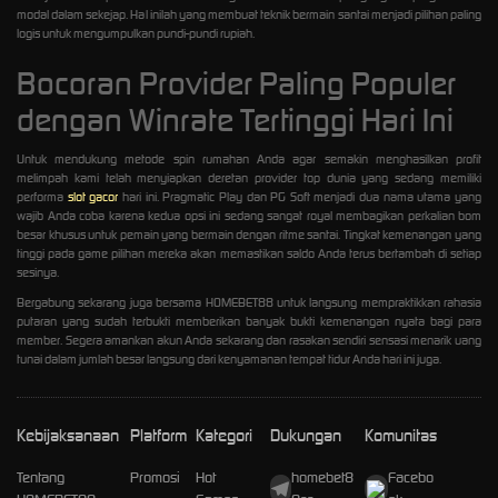
modal dalam sekejap. Hal inilah yang membuat teknik bermain santai menjadi pilihan paling
logis untuk mengumpulkan pundi-pundi rupiah.
Bocoran Provider Paling Populer
dengan Winrate Tertinggi Hari Ini
Untuk mendukung metode spin rumahan Anda agar semakin menghasilkan profit
melimpah kami telah menyiapkan deretan provider top dunia yang sedang memiliki
performa
slot gacor
hari ini. Pragmatic Play dan PG Soft menjadi dua nama utama yang
wajib Anda coba karena kedua opsi ini sedang sangat royal membagikan perkalian bom
besar khusus untuk pemain yang bermain dengan ritme santai. Tingkat kemenangan yang
tinggi pada game pilihan mereka akan memastikan saldo Anda terus bertambah di setiap
sesinya.
Bergabung sekarang juga bersama HOMEBET88 untuk langsung mempraktikkan rahasia
putaran yang sudah terbukti memberikan banyak bukti kemenangan nyata bagi para
member. Segera amankan akun Anda sekarang dan rasakan sendiri sensasi menarik uang
tunai dalam jumlah besar langsung dari kenyamanan tempat tidur Anda hari ini juga.
Kebijaksanaan
Platform
Kategori
Dukungan
Komunitas
Tentang
Promosi
Hot
homebet8
Facebo