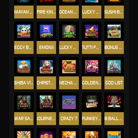
MAYAN TEMPLE
FIRE KINGDOM
OCEAN ADVENTURE
LUCKY BEASTS
SUSHI BONANZA
EGGY BUNNIES
EMONJI
LUCKY PET
TUTTI FRUTTI
BONUS BEAR
SHIBA VILLAGE
CHRISTMAS GIFT
NEZHA DEMON REBORN
GOLDEN LOTUS
GOD LIST
WAR SAINT
JOURNEY WEST
CRAZY 7
FUNKEY MONKEY
8 BALL SLOTS