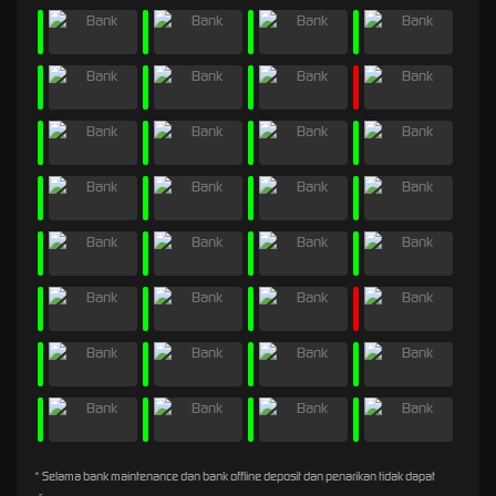
* Selama bank maintenance dan bank offline deposit dan penarikan tidak dapat