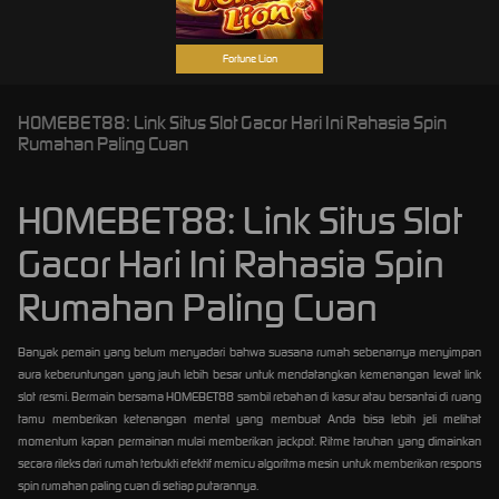
Fortune Lion
HOMEBET88: Link Situs Slot Gacor Hari Ini Rahasia Spin
Rumahan Paling Cuan
HOMEBET88: Link Situs Slot
Gacor Hari Ini Rahasia Spin
Rumahan Paling Cuan
Banyak pemain yang belum menyadari bahwa suasana rumah sebenarnya menyimpan
aura keberuntungan yang jauh lebih besar untuk mendatangkan kemenangan lewat link
slot resmi. Bermain bersama HOMEBET88 sambil rebahan di kasur atau bersantai di ruang
tamu memberikan ketenangan mental yang membuat Anda bisa lebih jeli melihat
momentum kapan permainan mulai memberikan jackpot. Ritme taruhan yang dimainkan
secara rileks dari rumah terbukti efektif memicu algoritma mesin untuk memberikan respons
spin rumahan paling cuan di setiap putarannya.