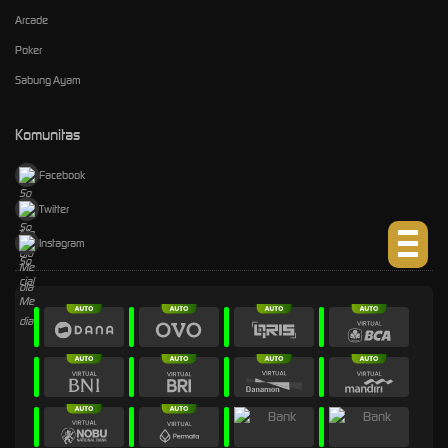
Arcade
Poker
Sabung Ayam
Komunitas
Facebook
Twitter
Instagram