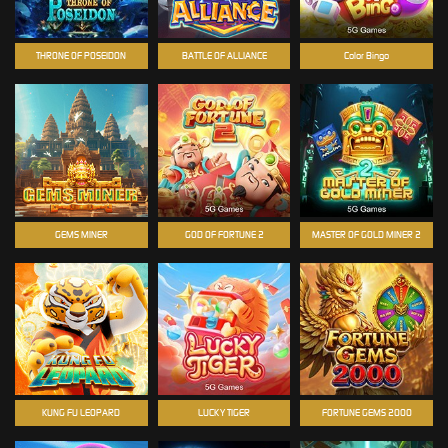
THRONE OF POSEIDON
BATTLE OF ALLIANCE
Color Bingo
GEMS MINER
GOD OF FORTUNE 2
MASTER OF GOLD MINER 2
KUNG FU LEOPARD
LUCKY TIGER
FORTUNE GEMS 2000