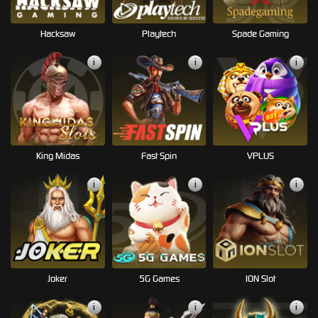
Hacksaw
Playtech
Spade Gaming
i
i
i
King Midas
Fast Spin
VPLUS
i
i
i
Joker
5G Games
ION Slot
i
i
i