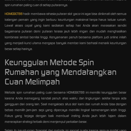
spin rumahan paling cuan di setiap putarannya.
HOMEBET88
hadir membawa rahasia putaran slot gacor ini agar bisa dinikmati oleh semua
kalangan pemain yang ingin berburu keuntungan maksimal tanpa harus keluar rumah.
Lewat akses cepat yang kami sediakan setiap hari Anda akan merasakan sendiri
bagaimana putaran demi putaran terasa jauh lebih ringan dan mudah menghasilkan
kombinasi simbol bernilai tinggi. Kenyamanan penuh bersama platform judi online inilah
yang menjadi kunci utama mengapa banyak member kami berhasil menarik keuntungan
besar setiap harinya.
Keunggulan Metode Spin
Rumahan yang Mendatangkan
Cuan Melimpah
Metode spin rumahan paling cuan bersama HOMEBET88 ini memiliki keunggulan besar
karena Anda memegang kendali penuh atas waktu dan lingkungan sekitar tanpa ada
gangguan dari orang lain. Saat mengakses situs slot kami dari rumah Anda bisa dengan
bebas memilih jam-jam sepi yang dipercaya memiliki tingkat kemenangan lebih tinggi.
Fokus yang terjaga dengan baik membuat insting Anda jauh lebih tajam dalam
menerapkan strategi terbaik demi menjemput perkalian besar.
Selain itu keuntungan finansial dari metode ini sangat nyata karena semua modal yang