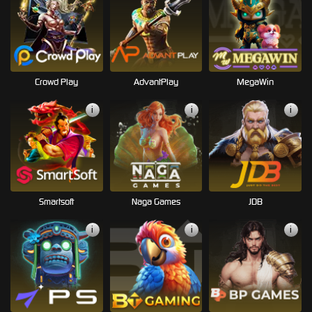
Crowd Play
AdvantPlay
MegaWin
i
i
i
Smartsoft
Naga Games
JDB
i
i
i