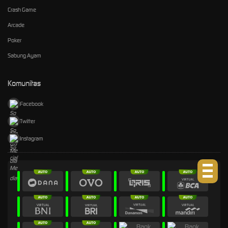
Crash Game
Arcade
Poker
Sabung Ayam
Komunitas
Facebook
Twitter
Instagram