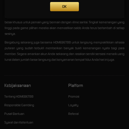
melimpah kami telah menyiapkan deretan provider top dunia yang sedang memiliki
OK
performa
slot gacor
hari ini. Pragmatic Play dan PG Soft menjadi dua nama utama yang
wajib Anda coba karena kedua opsi ini sedang sangat royal membagikan perkalian bom
besar khusus untuk pemain yang bermain dengan ritme santai. Tingkat kemenangan yang
tinggi pada game pilihan mereka akan memastikan saldo Anda terus bertambah di setiap
sesinya.
Bergabung sekarang juga bersama HOMEBET88 untuk langsung mempraktikkan rahasia
putaran yang sudah terbukti memberikan banyak bukti kemenangan nyata bagi para
member. Segera amankan akun Anda sekarang dan rasakan sendiri sensasi menarik uang
tunai dalam jumlah besar langsung dari kenyamanan tempat tidur Anda hari ini juga.
Kebijaksanaan
Platform
Tentang HOMEBET88
Promosi
Responsible Gambling
Loyalty
Pusat Bantuan
Referral
Syarat dan Ketentuan