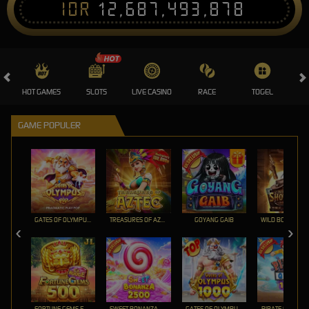
IDR
12,687,493,878
HOT GAMES
SLOTS
LIVE CASINO
RACE
TOGEL
OL
GAME POPULER
GATES OF OLYMPUS POP
TREASURES OF AZTEC
GOYANG GAIB
FORTUNE GEMS 500
SWEET BONANZA 2500
GATES OF OLYMPUS 1000
PIRATE QUEST 1