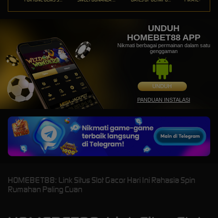
UNDUH
HOMEBET88 APP
Nikmati berbagai permainan dalam satu
genggaman
UNDUH
PANDUAN INSTALASI
HOMEBET88: Link Situs Slot Gacor Hari Ini Rahasia Spin
Rumahan Paling Cuan