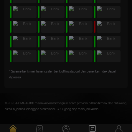
* Selama bank maintenance dan bank offline deposit dan penarikan tidak dapat
diproses
©2026 HOMEBET88 menawarkan berbagai macam provider pilihan terbaik dan didukung
oleh Layanan Pelanggan profesional 24/7 yang siap melayani Anda.