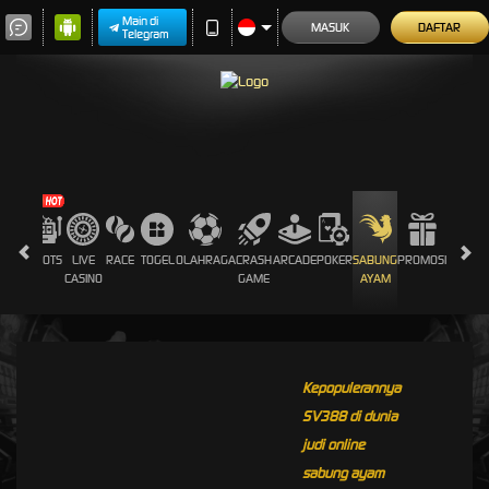
Main di
MASUK
DAFTAR
Telegram
HOT
SLOTS
LIVE
RACE
TOGEL
OLAHRAGA
CRASH
ARCADE
POKER
SABUNG
PROMOSI
AMES
CASINO
GAME
AYAM
Kepopulerannya
SV388 di dunia
judi online
sabung ayam