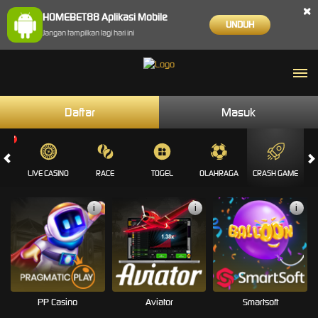
×
HOMEBET88 Aplikasi Mobile
UNDUH
Jangan tampilkan lagi hari ini
Daftar
Masuk
S
LIVE CASINO
RACE
TOGEL
OLAHRAGA
CRASH GAME
i
i
i
PP Casino
Aviator
Smartsoft