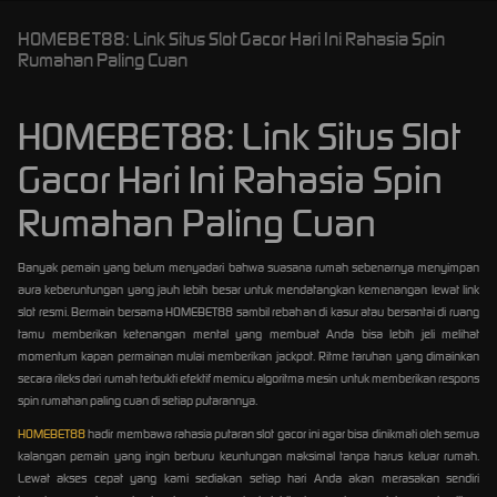
HOMEBET88: Link Situs Slot Gacor Hari Ini Rahasia Spin
Rumahan Paling Cuan
HOMEBET88: Link Situs Slot
Gacor Hari Ini Rahasia Spin
Rumahan Paling Cuan
Banyak pemain yang belum menyadari bahwa suasana rumah sebenarnya menyimpan
aura keberuntungan yang jauh lebih besar untuk mendatangkan kemenangan lewat link
slot resmi. Bermain bersama HOMEBET88 sambil rebahan di kasur atau bersantai di ruang
tamu memberikan ketenangan mental yang membuat Anda bisa lebih jeli melihat
momentum kapan permainan mulai memberikan jackpot. Ritme taruhan yang dimainkan
secara rileks dari rumah terbukti efektif memicu algoritma mesin untuk memberikan respons
spin rumahan paling cuan di setiap putarannya.
HOMEBET88
hadir membawa rahasia putaran slot gacor ini agar bisa dinikmati oleh semua
kalangan pemain yang ingin berburu keuntungan maksimal tanpa harus keluar rumah.
Lewat akses cepat yang kami sediakan setiap hari Anda akan merasakan sendiri