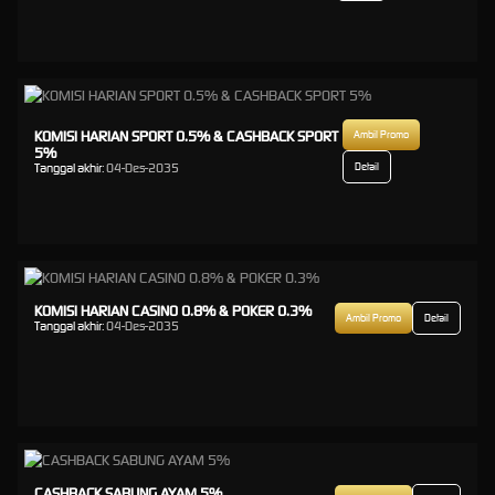
KOMISI HARIAN SPORT 0.5% & CASHBACK SPORT
Ambil Promo
5%
Tanggal akhir:
04-Des-2035
Detail
KOMISI HARIAN CASINO 0.8% & POKER 0.3%
Ambil Promo
Detail
Tanggal akhir:
04-Des-2035
CASHBACK SABUNG AYAM 5%