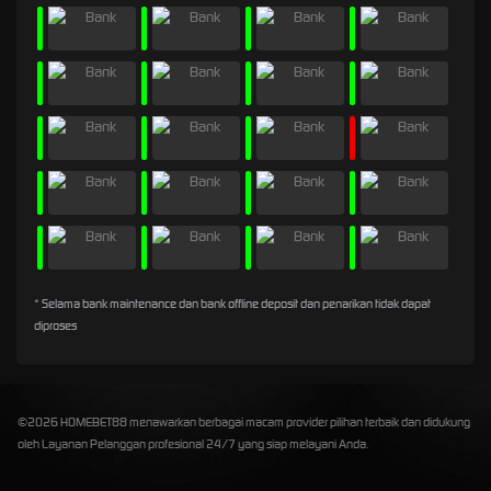
* Selama bank maintenance dan bank offline deposit dan penarikan tidak dapat
diproses
©2026 HOMEBET88 menawarkan berbagai macam provider pilihan terbaik dan didukung
oleh Layanan Pelanggan profesional 24/7 yang siap melayani Anda.