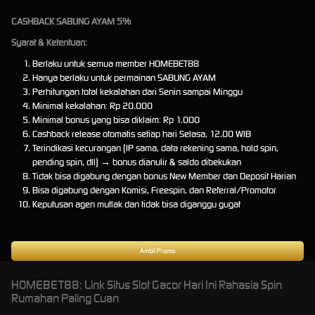
CASHBACK SABUNG AYAM 5%
Syarat & Ketentuan:
Berlaku untuk semua member HOMEBET88
Hanya berlaku untuk permainan SABUNG AYAM
Perhitungan total kekalahan dari Senin sampai Minggu
Minimal kekalahan: Rp 20.000
Minimal bonus yang bisa diklaim: Rp 1.000
Cashback release otomatis setiap hari Selasa, 12.00 WIB
Terindikasi kecurangan (IP sama, data rekening sama, hold spin,
pending spin, dll) → bonus dianulir & saldo dibekukan
Tidak bisa digabung dengan bonus New Member dan Deposit Harian
Bisa digabung dengan Komisi, Freespin, dan Referral/Promotor
Keputusan agen mutlak dan tidak bisa diganggu gugat
Ambil Promo
HOMEBET88: Link Situs Slot Gacor Hari Ini Rahasia Spin
Rumahan Paling Cuan