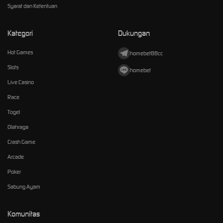
Syarat dan Ketentuan
Kategori
Dukungan
Hot Games
homebet88cc
Slots
homebet
Live Casino
Race
Togel
Olahraga
Crash Game
Arcade
Poker
Sabung Ayam
Komunitas