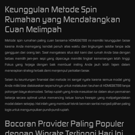
Keunggulan Metode Spin
Rumahan yang Mendatangkan
Cuan Melimpah
Metode spin rumahan paling cuan bersama HOMEBET88 ini memiliki keunggulan besar
karena Anda memegang kendali penuh atas waktu dan lingkungan sekitar tanpa ada
gangguan dari orang lain. Saat mengakses situs slot kami dari rumah Anda bisa dengan
bebas memilih jam-jam sepi yang dipercaya memiliki tingkat kemenangan lebih tinggi.
Fokus yang terjaga dengan baik membuat insting Anda jauh lebih tajam dalam
menerapkan strategi terbaik demi menjemput perkalian besar.
Selain itu keuntungan finansial dari metode ini sangat nyata karena semua modal yang
Anda miliki bisa dialokasikan sepenuhnya untuk melakukan taruhan di HOMEBET88 tanpa
potongan biaya akomodasi. Setiap rupiah yang Anda masukkan ke dalam akun permainan
bekerja secara optimal untuk memancing keluar bonus freespin yang melipatgandakan
modal dalam sekejap. Hal inilah yang membuat teknik bermain santai menjadi pilihan paling
logis untuk mengumpulkan pundi-pundi rupiah.
Bocoran Provider Paling Populer
dengan Winrate Tertinggi Hari Ini