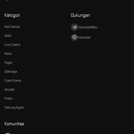
Kategori
Dukungan
Hot Games
homebet88cc
Slots
homebet
Live Casino
Race
Togel
Olahraga
Crash Game
Arcade
Poker
Sabung Ayam
Komunitas