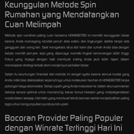
Keunggulan Metode Spin
Rumahan yang Mendatangkan
Cuan Melimpah
Metode spin rumahan paling cuan bersama HOMEBET88 ini memiliki keunggulan besar
karena Anda memegang kendali penuh atas waktu dan lingkungan sekitar tanpa ada
gangguan dari orang lain. Saat mengakses situs slot kami dari rumah Anda bisa dengan
bebas memilih jam-jam sepi yang dipercaya memiliki tingkat kemenangan lebih tinggi.
Fokus yang terjaga dengan baik membuat insting Anda jauh lebih tajam dalam
menerapkan strategi terbaik demi menjemput perkalian besar.
Selain itu keuntungan finansial dari metode ini sangat nyata karena semua modal yang
Anda miliki bisa dialokasikan sepenuhnya untuk melakukan taruhan di HOMEBET88 tanpa
potongan biaya akomodasi. Setiap rupiah yang Anda masukkan ke dalam akun permainan
bekerja secara optimal untuk memancing keluar bonus freespin yang melipatgandakan
modal dalam sekejap. Hal inilah yang membuat teknik bermain santai menjadi pilihan paling
logis untuk mengumpulkan pundi-pundi rupiah.
Bocoran Provider Paling Populer
dengan Winrate Tertinggi Hari Ini