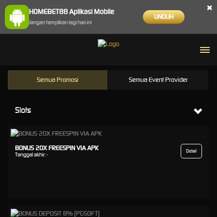
×
HOMEBET88 Aplikasi Mobile
UNDUH
Jangan tampilkan lagi hari ini
Semua Promosi
Semua Event Provider
Slots
BONUS 20X FREESPIN VIA APK
Detail
Tanggal akhir:
-