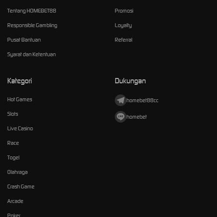
Tentang HOMEBET88
Promosi
Responsible Gambling
Loyalty
Pusat Bantuan
Referral
Syarat dan Ketentuan
Kategori
Dukungan
Hot Games
homebet88cc
Slots
homebet
Live Casino
Race
Togel
Olahraga
Crash Game
Arcade
Poker