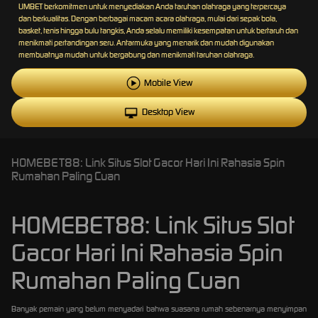
UMBET berkomitmen untuk menyediakan Anda taruhan olahraga yang terpercaya
dan berkualitas. Dengan berbagai macam acara olahraga, mulai dari sepak bola,
basket, tenis hingga bulu tangkis, Anda selalu memiliki kesempatan untuk bertaruh dan
menikmati pertandingan seru. Antarmuka yang menarik dan mudah digunakan
membuatnya mudah untuk bergabung dan menikmati taruhan olahraga.
Mobile View
Desktop View
HOMEBET88: Link Situs Slot Gacor Hari Ini Rahasia Spin
Rumahan Paling Cuan
HOMEBET88: Link Situs Slot
Gacor Hari Ini Rahasia Spin
Rumahan Paling Cuan
Banyak pemain yang belum menyadari bahwa suasana rumah sebenarnya menyimpan