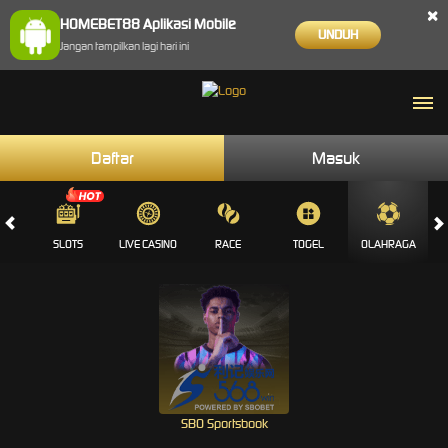
×
HOMEBET88 Aplikasi Mobile
UNDUH
Jangan tampilkan lagi hari ini
Daftar
Masuk
MES
SLOTS
LIVE CASINO
RACE
TOGEL
OLAHRAGA
C
SBO Sportsbook