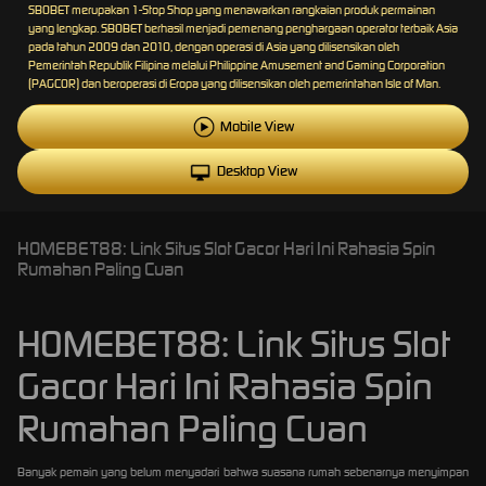
SBOBET merupakan 1-Stop Shop yang menawarkan rangkaian produk permainan
yang lengkap. SBOBET berhasil menjadi pemenang penghargaan operator terbaik Asia
pada tahun 2009 dan 2010, dengan operasi di Asia yang dilisensikan oleh
Pemerintah Republik Filipina melalui Philippine Amusement and Gaming Corporation
(PAGCOR) dan beroperasi di Eropa yang dilisensikan oleh pemerintahan Isle of Man.
Mobile View
Desktop View
HOMEBET88: Link Situs Slot Gacor Hari Ini Rahasia Spin
Rumahan Paling Cuan
HOMEBET88: Link Situs Slot
Gacor Hari Ini Rahasia Spin
Rumahan Paling Cuan
Banyak pemain yang belum menyadari bahwa suasana rumah sebenarnya menyimpan