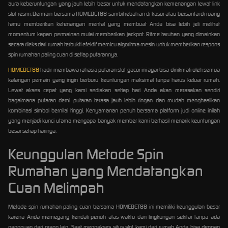
aura keberuntungan yang jauh lebih besar untuk mendatangkan kemenangan lewat link
slot resmi. Bermain bersama HOMEBET88 sambil rebahan di kasur atau bersantai di ruang
tamu memberikan ketenangan mental yang membuat Anda bisa lebih jeli melihat
momentum kapan permainan mulai memberikan jackpot. Ritme taruhan yang dimainkan
secara rileks dari rumah terbukti efektif memicu algoritma mesin untuk memberikan respons
spin rumahan paling cuan di setiap putarannya.
HOMEBET88
hadir membawa rahasia putaran slot gacor ini agar bisa dinikmati oleh semua
kalangan pemain yang ingin berburu keuntungan maksimal tanpa harus keluar rumah.
Lewat akses cepat yang kami sediakan setiap hari Anda akan merasakan sendiri
bagaimana putaran demi putaran terasa jauh lebih ringan dan mudah menghasilkan
kombinasi simbol bernilai tinggi. Kenyamanan penuh bersama platform judi online inilah
yang menjadi kunci utama mengapa banyak member kami berhasil menarik keuntungan
besar setiap harinya.
Keunggulan Metode Spin
Rumahan yang Mendatangkan
Cuan Melimpah
Metode spin rumahan paling cuan bersama HOMEBET88 ini memiliki keunggulan besar
karena Anda memegang kendali penuh atas waktu dan lingkungan sekitar tanpa ada
gangguan dari orang lain. Saat mengakses situs slot kami dari rumah Anda bisa dengan