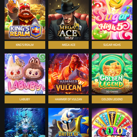
KING'S REALM
MEGA ACE
SUGAR HIGH5
LABUBY
HAMMER OF VULCAN
GOLDEN LEGEND