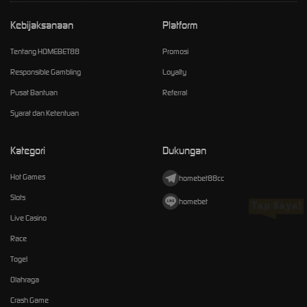
Kebijaksanaan
Platform
Tentang HOMEBET88
Promosi
Responsible Gambling
Loyalty
Pusat Bantuan
Referral
Syarat dan Ketentuan
Kategori
Dukungan
Hot Games
homebet88cc
Slots
homebet
Tap Saya!
Live Casino
Race
Togel
Olahraga
Crash Game