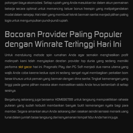
potongan biaya akomodasi. Setiap rupiah yang Anda masukkan ke dalam akun permainan
bekerja secara optimal untuk memancing keluar bonus freespin yang melipatgandakan
modal dalam sekejap. Hal inilah yang membuat teknik bermain santai menjadi pilihan paling
logis untuk mengumpulkan pundi-pundi rupiah.
Bocoran Provider Paling Populer
dengan Winrate Tertinggi Hari Ini
Untuk mendukung metode spin rumahan Anda agar semakin menghasilkan profit
melimpah kami telah menyiapkan deretan provider top dunia yang sedang memiliki
performa
slot gacor
hari ini. Pragmatic Play dan PG Soft menjadi dua nama utama yang
wajib Anda coba karena kedua opsi ini sedang sangat royal membagikan perkalian bom
besar khusus untuk pemain yang bermain dengan ritme santai. Tingkat kemenangan yang
tinggi pada game pilihan mereka akan memastikan saldo Anda terus bertambah di setiap
sesinya.
Bergabung sekarang juga bersama HOMEBET88 untuk langsung mempraktikkan rahasia
putaran yang sudah terbukti memberikan banyak bukti kemenangan nyata bagi para
member. Segera amankan akun Anda sekarang dan rasakan sendiri sensasi menarik uang
tunai dalam jumlah besar langsung dari kenyamanan tempat tidur Anda hari ini juga.