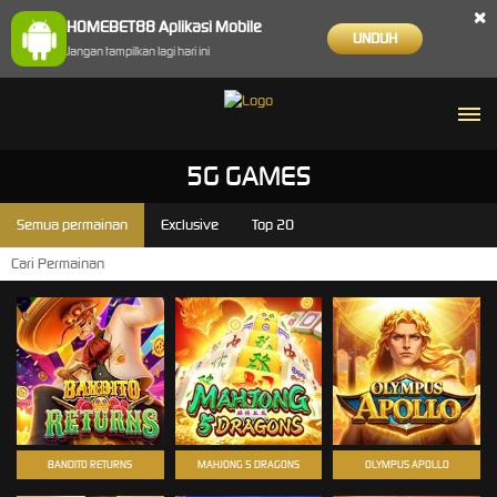
×
HOMEBET88 Aplikasi Mobile
UNDUH
Jangan tampilkan lagi hari ini
5G GAMES
Semua permainan
Exclusive
Top 20
BANDITO RETURNS
MAHJONG 5 DRAGONS
OLYMPUS APOLLO