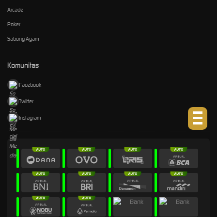
Arcade
Poker
Sabung Ayam
Komunitas
Facebook
Twitter
Instagram