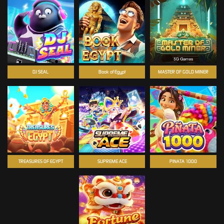
DJ SEAL
Book of Egypt
MASTER OF GOLD MINER
TREASURES OF EGYPT
SUPREME ACE
PINATA 1000