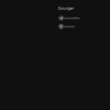
Dukungan
homebet88cc
homebet