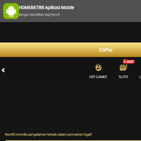
HOMEBET88 Aplikasi Mobile
Jangan tampilkan lagi hari ini
Daftar
HOT GAMES
SLOTS
Nex4D memiliki pengalaman terbaik dalam permainan togel!