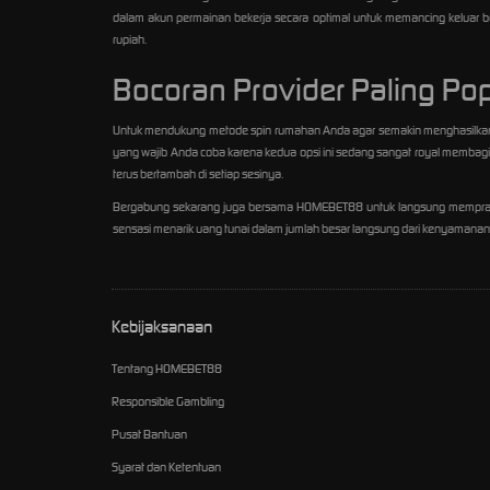
dalam akun permainan bekerja secara optimal untuk memancing keluar bo
rupiah.
Bocoran Provider Paling Popu
Untuk mendukung metode spin rumahan Anda agar semakin menghasilkan p
yang wajib Anda coba karena kedua opsi ini sedang sangat royal membag
terus bertambah di setiap sesinya.
Bergabung sekarang juga bersama HOMEBET88 untuk langsung memprakti
sensasi menarik uang tunai dalam jumlah besar langsung dari kenyamanan te
Kebijaksanaan
Tentang HOMEBET88
Responsible Gambling
Pusat Bantuan
Syarat dan Ketentuan