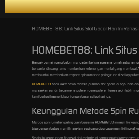
HOMEBET88: Link Situs Slot Gacor Hari Ini Rahas
HOMEBET88: Link Situs 
Banyak pemain yang belum menyadari bahwa suasana rumah sebenarnya m
bersantai di ruang tamu memberikan ketenangan mental yang membuat Anda
mesin untuk memberikan respons spin rumahan paling cuan di setiap putar
HOMEBET88
hadir membawa rahasia putaran slot gacor ini agar bisa d
merasakan sendiri bagaimana putaran demi putaran terasa jauh lebih ri
kami berhasil menarik keuntungan besar setiap harinya.
Keunggulan Metode Spin R
Metode spin rumahan paling cuan bersama HOMEBET88 ini memiliki keunggu
bisa dengan bebas memilih jam-jam sepi yang dipercaya memiliki tingkat k
Selain itu keuntungan finansial dari metode ini sangat nyata karena s