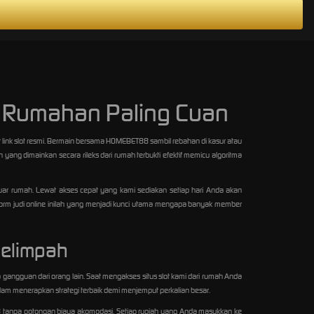
in Rumahan Paling Cuan
k slot resmi. Bermain bersama HOMEBET88 sambil rebahan di kasur atau
ng dimainkan secara rileks dari rumah terbukti efektif memicu algoritma
uar rumah. Lewat akses cepat yang kami sediakan setiap hari Anda akan
form judi online inilah yang menjadi kunci utama mengapa banyak member
elimpah
angguan dari orang lain. Saat mengakses situs slot kami dari rumah Anda
alam menerapkan strategi terbaik demi menjemput perkalian besar.
88 tanpa potongan biaya akomodasi. Setiap rupiah yang Anda masukkan ke