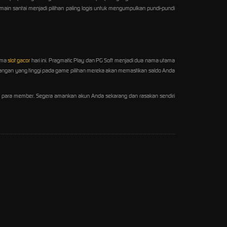
ain santai menjadi pilihan paling logis untuk mengumpulkan pundi-pundi
i
orma
slot gacor
hari ini. Pragmatic Play dan PG Soft menjadi dua nama utama
nangan yang tinggi pada game pilihan mereka akan memastikan saldo Anda
 para member. Segera amankan akun Anda sekarang dan rasakan sendiri