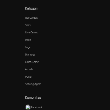
Kategori
Hot Games
Slots
Live Casino
Race
Togel
Olahraga
Crash Game
Arcade
Poker
Sabung Ayam
Komunitas
Facebook