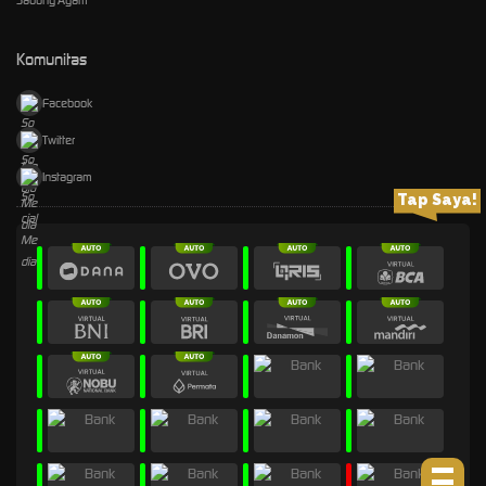
Sabung Ayam
Komunitas
Facebook
Twitter
Instagram
Tap Saya!