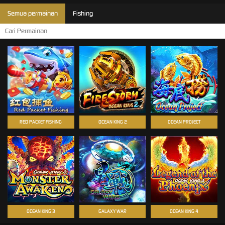
Semua permainan
Fishing
RED PACKET FISHING
OCEAN KING 2
OCEAN PROJECT
OCEAN KING 3
GALAXY WAR
OCEAN KING 4