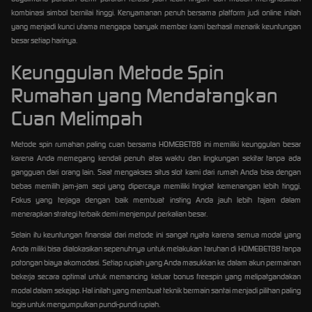
kombinasi simbol bernilai tinggi. Kenyamanan penuh bersama platform judi online inilah
yang menjadi kunci utama mengapa banyak member kami berhasil menarik keuntungan
besar setiap harinya.
Keunggulan Metode Spin
Rumahan yang Mendatangkan
Cuan Melimpah
Metode spin rumahan paling cuan bersama HOMEBET88 ini memiliki keunggulan besar
karena Anda memegang kendali penuh atas waktu dan lingkungan sekitar tanpa ada
gangguan dari orang lain. Saat mengakses situs slot kami dari rumah Anda bisa dengan
bebas memilih jam-jam sepi yang dipercaya memiliki tingkat kemenangan lebih tinggi.
Fokus yang terjaga dengan baik membuat insting Anda jauh lebih tajam dalam
menerapkan strategi terbaik demi menjemput perkalian besar.
Selain itu keuntungan finansial dari metode ini sangat nyata karena semua modal yang
Anda miliki bisa dialokasikan sepenuhnya untuk melakukan taruhan di HOMEBET88 tanpa
potongan biaya akomodasi. Setiap rupiah yang Anda masukkan ke dalam akun permainan
bekerja secara optimal untuk memancing keluar bonus freespin yang melipatgandakan
modal dalam sekejap. Hal inilah yang membuat teknik bermain santai menjadi pilihan paling
logis untuk mengumpulkan pundi-pundi rupiah.