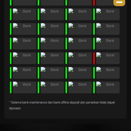
* Selama bank maintenance dan bank offline deposit dan penarikan tidak dapat
diproses